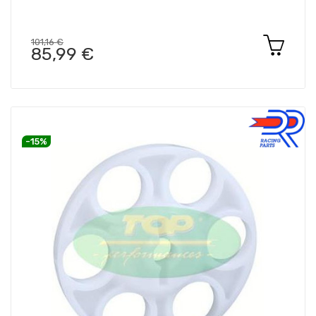
101,16 €
85,99 €
-15%