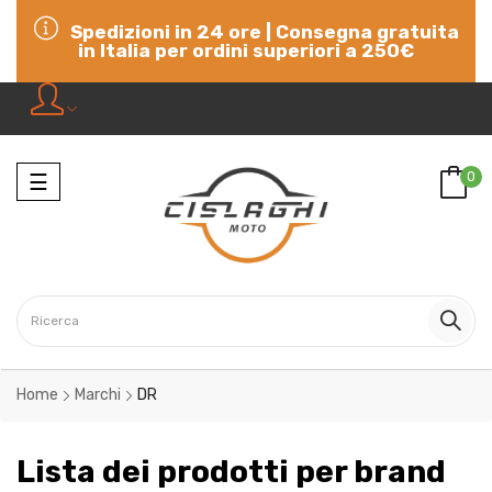
Spedizioni in 24 ore | Consegna gratuita
in Italia per ordini superiori a 250€
Navigazione
0
☰
Home
Marchi
DR
Lista dei prodotti per brand