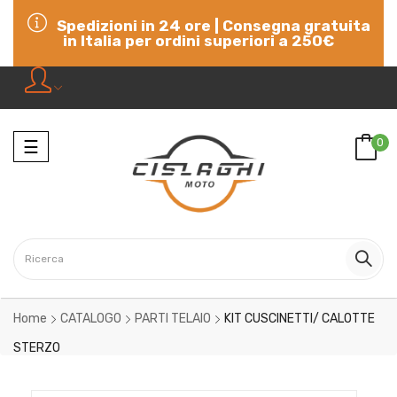
Spedizioni in 24 ore | Consegna gratuita
in Italia per ordini superiori a 250€
Navigazione
0
☰
Home
CATALOGO
PARTI TELAIO
KIT CUSCINETTI/ CALOTTE
STERZO