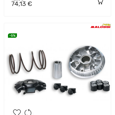
74,13 €
-5%