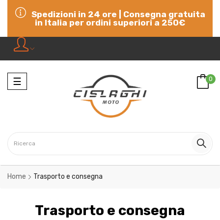
Spedizioni in 24 ore | Consegna gratuita
in Italia per ordini superiori a 250€
Navigazione
0
☰
Home
Trasporto e consegna
Trasporto e consegna