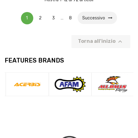
1
2
3
…
8
Successivo

Torna all'inizio
FEATURES BRANDS