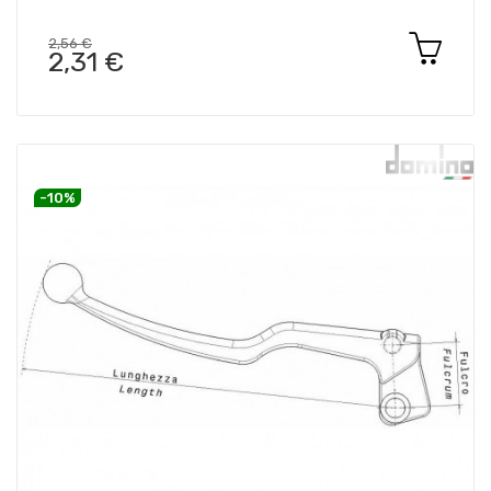
2,56 €
2,31 €
-10%