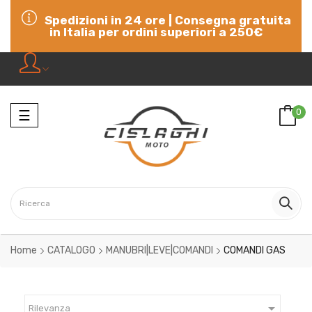
Spedizioni in 24 ore | Consegna gratuita
in Italia per ordini superiori a 250€
Navigazione
0
☰
Home
CATALOGO
MANUBRI|LEVE|COMANDI
COMANDI GAS

Rilevanza