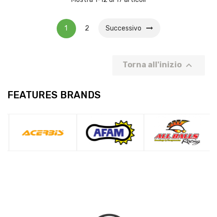
1
2
Successivo

Torna all'inizio
FEATURES BRANDS