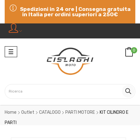
Spedizioni in 24 ore | Consegna gratuita
in Italia per ordini superiori a 250€
Navigazione
0
☰
Home
Outlet
CATALOGO
PARTI MOTORE
KIT CILINDRO E
PARTI