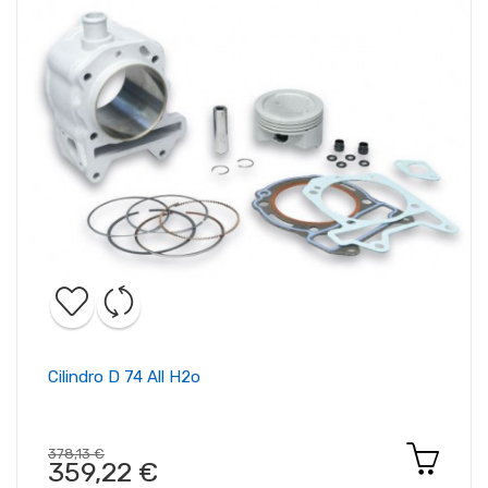
Cilindro D 74 All H2o
378,13 €
359,22 €