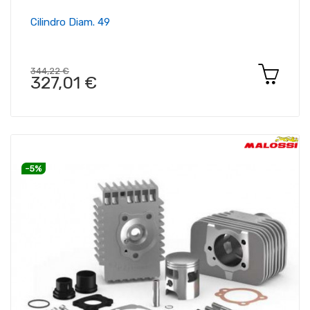
Cilindro Diam. 49
344,22 €
327,01 €
-5%