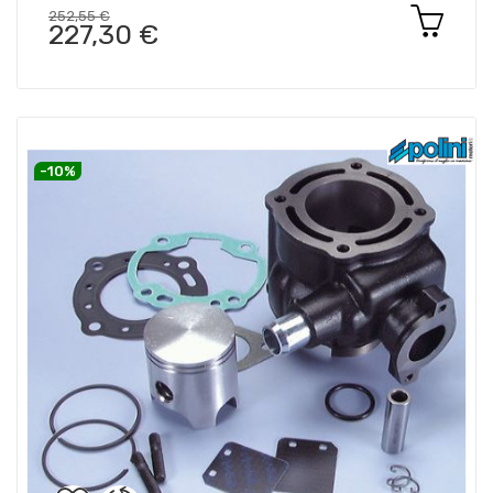
252,55 €
227,30 €
-10%