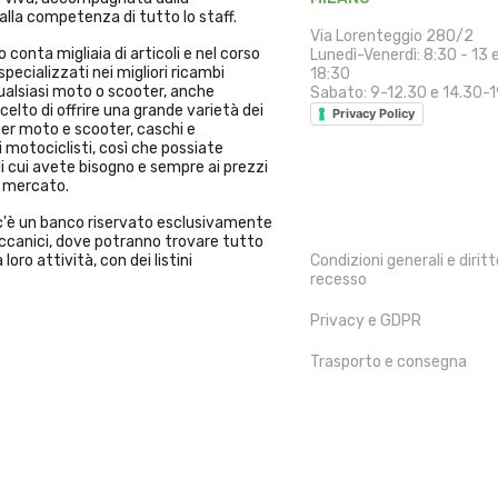
alla competenza di tutto lo staff.
Via Lorenteggio 280/2
 conta migliaia di articoli e nel corso
Lunedì-Venerdì: 8:30 - 13 
specializzati nei migliori ricambi
18:30
alsiasi moto o scooter, anche
Sabato: 9-12.30 e 14.30-
elto di offrire una grande varietà dei
Privacy Policy
per moto e scooter, caschi e
 motociclisti, così che possiate
i cui avete bisogno e sempre ai prezzi
l mercato.
INFORMAZIONI
i c'è un banco riservato esclusivamente
Meccanici, dove potranno trovare tutto
 loro attività, con dei listini
Condizioni generali e diritt
recesso
Privacy e GDPR
Trasporto e consegna