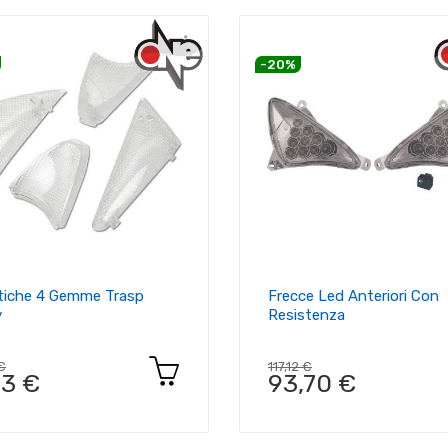
-20%
tiche 4 Gemme Trasp
Frecce Led Anteriori Con
y
Resistenza
 €
117,12 €
73 €
93,70 €