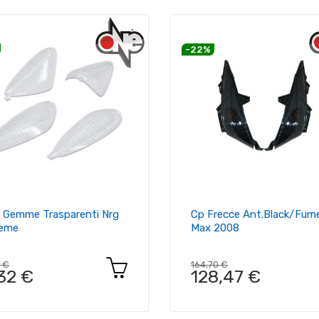
-22%
4 Gemme Trasparenti Nrg
Cp Frecce Ant.black/fum
reme
Max 2008
2 €
164,70 €
,32 €
128,47 €