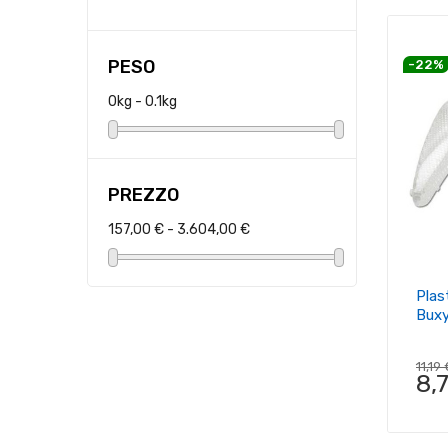
PESO
-22%
0kg - 0.1kg
PREZZO
157,00 € - 3.604,00 €
Plas
Bux
11,19
8,