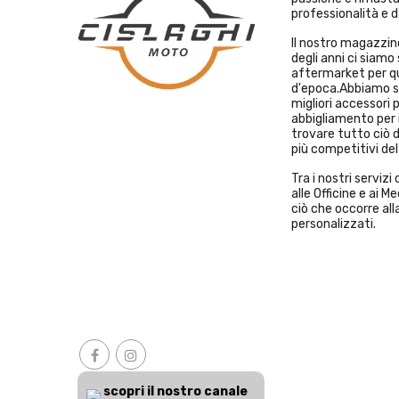
professionalità e d
Il nostro magazzino
degli anni ci siamo 
aftermarket per qu
d'epoca.Abbiamo sc
migliori accessori 
abbigliamento per i
trovare tutto ciò d
più competitivi de
Tra i nostri serviz
alle Officine e ai 
ciò che occorre alla
personalizzati.
scopri il nostro canale