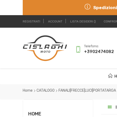
Spedizioni
REGISTRATI
ACCOUNT
LISTA DESIDERI
CONFRON
Telefono:
+3902474082
H
Home
CATALOGO
FANALI|FRECCE|LUCI|PORTATARGA
HOME