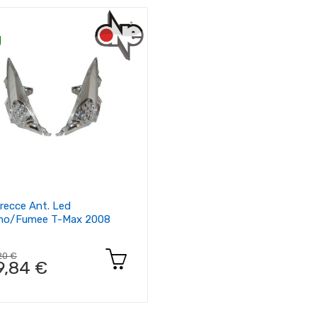
recce Ant. Led
mo/fumee T-Max 2008
20 €
9,84 €