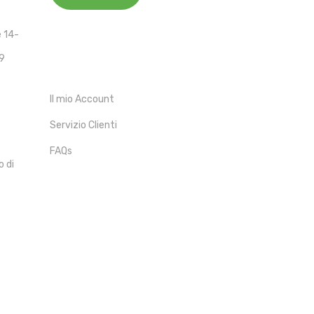
e 14-
19
ACCOUNT
Il mio Account
Servizio Clienti
FAQs
o di