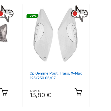
-22%
Cp Gemme Post. Trasp. X-Max
125/250 05/07
17,69 €
13,80 €