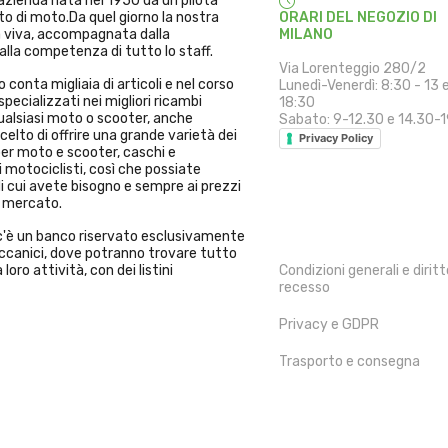
'azienda nata nel 1950 da un pilota
to di moto.Da quel giorno la nostra
ORARI DEL NEGOZIO DI
a viva, accompagnata dalla
MILANO
alla competenza di tutto lo staff.
Via Lorenteggio 280/2
 conta migliaia di articoli e nel corso
Lunedì-Venerdì: 8:30 - 13 
specializzati nei migliori ricambi
18:30
alsiasi moto o scooter, anche
Sabato: 9-12.30 e 14.30-
elto di offrire una grande varietà dei
Privacy Policy
per moto e scooter, caschi e
 motociclisti, così che possiate
i cui avete bisogno e sempre ai prezzi
l mercato.
INFORMAZIONI
i c'è un banco riservato esclusivamente
Meccanici, dove potranno trovare tutto
 loro attività, con dei listini
Condizioni generali e diritt
recesso
Privacy e GDPR
Trasporto e consegna