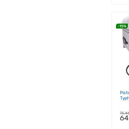
-15%
Pist
Typ
75,4
64