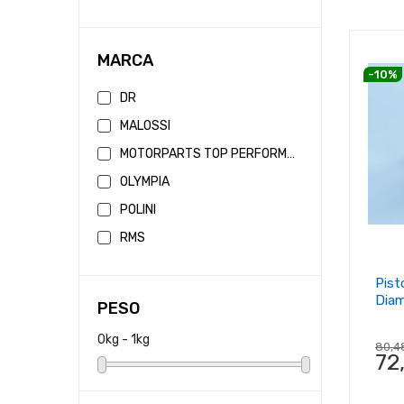
MARCA
-10%
DR
MALOSSI
MOTORPARTS TOP PERFORMANCE
OLYMPIA
POLINI
RMS
Pis
Diam
PESO
0kg - 1kg
80,4
72