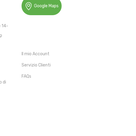
Google Maps
e 14-
19
ACCOUNT
Il mio Account
Servizio Clienti
FAQs
o di