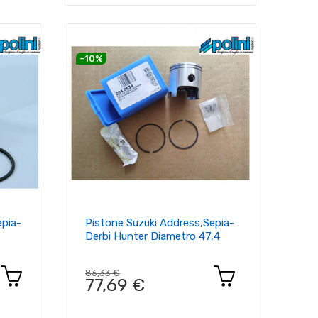
-10%
epia-
Pistone Suzuki Address,sepia-
Derbi Hunter Diametro 47,4
86,33 €
77,69 €