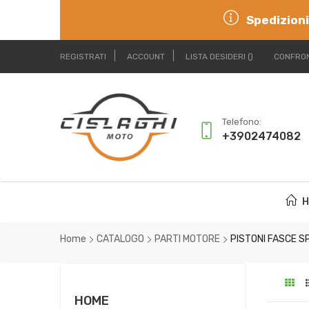
Spedizioni
REGISTRATI
ACCOUNT
LISTA DESIDERI
CONFRON
Telefono:
+3902474082
H
Home
CATALOGO
PARTI MOTORE
PISTONI FASCE SP
HOME