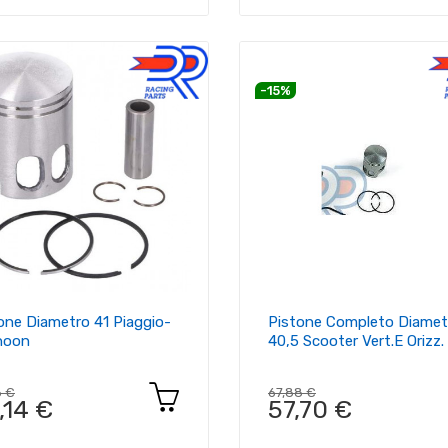
-15%
one Diametro 41 Piaggio-
Pistone Completo Diamet
hoon
40,5 Scooter Vert.e Orizz.
6 €
67,88 €
,14 €
57,70 €