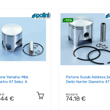
-10%
tone Yamaha-Mbk
Pistone Suzuki Address,s
etro 47 Selez. A
Derbi Hunter Diametro 47
8 €
82,42 €
,44 €
74,18 €