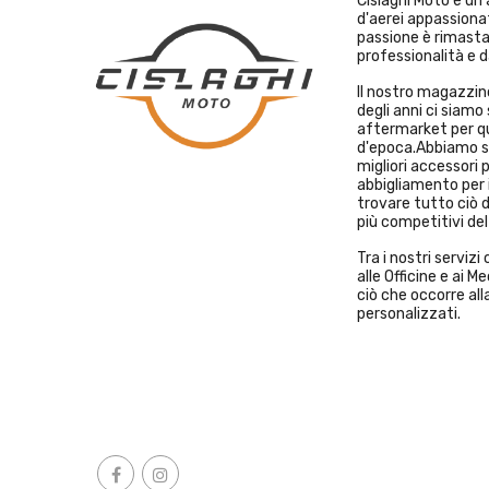
Cislaghi Moto è un
d'aerei appassiona
passione è rimast
professionalità e d
Il nostro magazzino
degli anni ci siamo 
aftermarket per qu
d'epoca.Abbiamo sc
migliori accessori 
abbigliamento per i
trovare tutto ciò d
più competitivi de
Tra i nostri serviz
alle Officine e ai 
ciò che occorre alla
personalizzati.