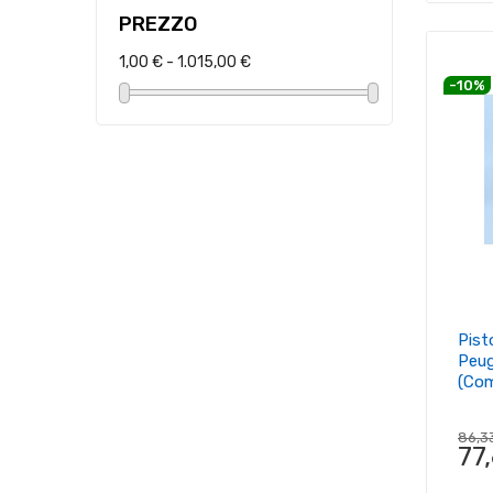
PREZZO
1,00 € - 1.015,00 €
-10%
Pist
Peug
(com
86,3
77