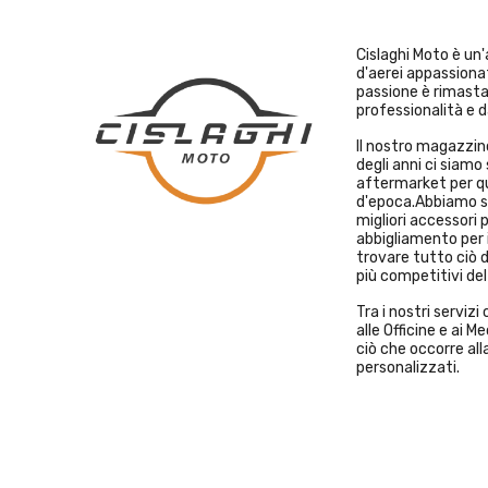
Cislaghi Moto è un
d'aerei appassiona
passione è rimast
professionalità e d
Il nostro magazzino
degli anni ci siamo 
aftermarket per qu
d'epoca.Abbiamo sc
migliori accessori 
abbigliamento per i
trovare tutto ciò d
più competitivi de
Tra i nostri serviz
alle Officine e ai 
ciò che occorre alla
personalizzati.