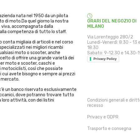
'azienda nata nel 1950 da un pilota
to di moto.Da quel giorno la nostra
ORARI DEL NEGOZIO DI
a viva, accompagnata dalla
MILANO
alla competenza di tutto lo staff.
Via Lorenteggio 280/2
 conta migliaia di articoli e nel corso
Lunedì-Venerdì: 8:30 - 13 
specializzati nei migliori ricambi
18:30
alsiasi moto o scooter, anche
Sabato: 9-12.30 e 14.30-
elto di offrire una grande varietà dei
Privacy Policy
per moto e scooter, caschi e
 motociclisti, così che possiate
i cui avete bisogno e sempre ai prezzi
l mercato.
INFORMAZIONI
i c'è un banco riservato esclusivamente
Meccanici, dove potranno trovare tutto
 loro attività, con dei listini
Condizioni generali e diritt
recesso
Privacy e GDPR
Trasporto e consegna