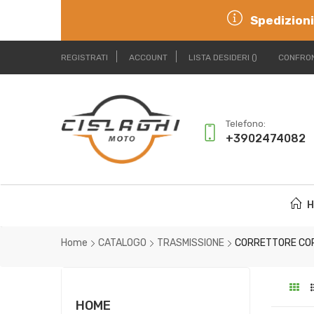
Spedizioni
REGISTRATI
ACCOUNT
LISTA DESIDERI
CONFRON
Telefono:
+3902474082
H
Home
CATALOGO
TRASMISSIONE
CORRETTORE CO
HOME