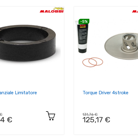
-5%
anziale Limitatore
Torque Driver 4stroke
 €
131,76 €
74 €
125,17 €