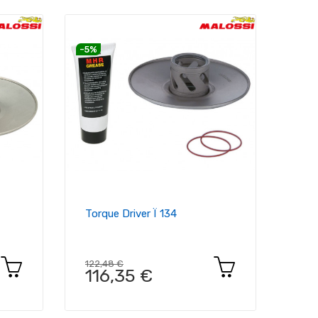
-5%
Torque Driver Ï 134
122,48 €
116,35 €