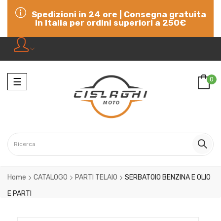
Spedizioni in 24 ore | Consegna gratuita
in Italia per ordini superiori a 250€
Navigazione
0
☰
Home
CATALOGO
PARTI TELAIO
SERBATOIO BENZINA E OLIO
E PARTI