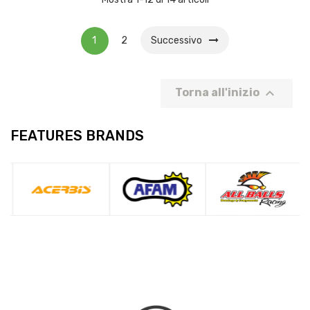
1
2
Successivo

Torna all'inizio
FEATURES BRANDS