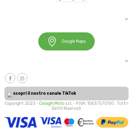

INFORMAZIONI
Google Maps

ACCOUNT
scopri il nostro canale TikTok
Copyright 2023 -
Cislaghi Moto s.r.l.
- P.IVA: 10637570150 . Tutti i
Diritti Riservati