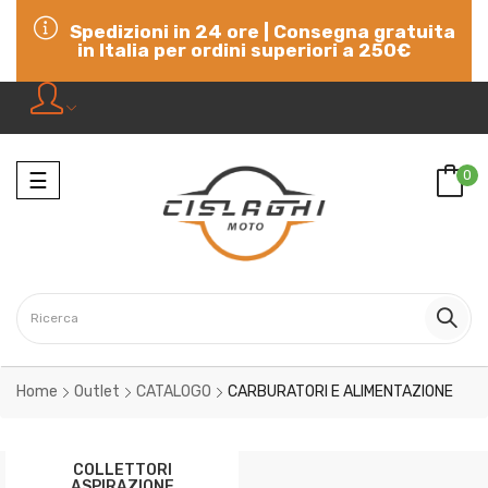
Spedizioni in 24 ore | Consegna gratuita
in Italia per ordini superiori a 250€
Navigazione
0
☰
Home
Outlet
CATALOGO
CARBURATORI E ALIMENTAZIONE
COLLETTORI
ASPIRAZIONE