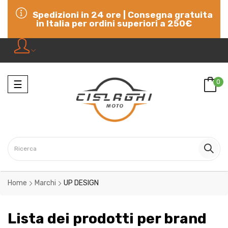
Spedizioni in 24 ore | Consegna gratuita
in Italia per ordini superiori a 250€
Navigazione
0
☰
Home
Marchi
UP DESIGN
Lista dei prodotti per brand