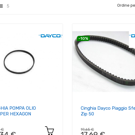
Ordine pe
5
-10%
GHIA POMPA OLIO
Cinghia Dayco Piaggio Sfe
PPER HEXAGON
Zip 50
2 €
19,65 €
,34 €
17,69 €