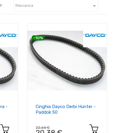

r:
Rilevanza
-10%
ra -
Cinghia Dayco Derbi Hunter -
Paddok 50
22,64 €
20,38 €