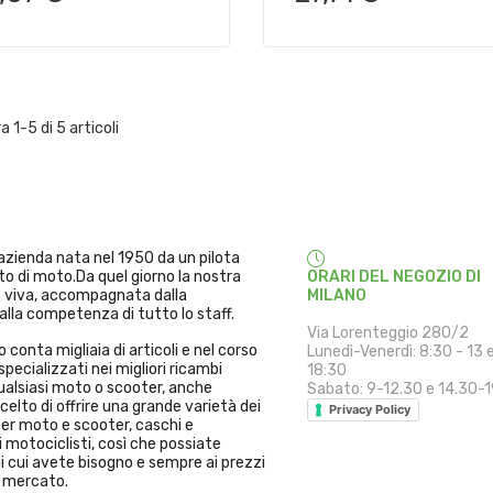
 1-5 di 5 articoli
'azienda nata nel 1950 da un pilota
to di moto.Da quel giorno la nostra
ORARI DEL NEGOZIO DI
a viva, accompagnata dalla
MILANO
alla competenza di tutto lo staff.
Via Lorenteggio 280/2
 conta migliaia di articoli e nel corso
Lunedì-Venerdì: 8:30 - 13 
specializzati nei migliori ricambi
18:30
alsiasi moto o scooter, anche
Sabato: 9-12.30 e 14.30-
elto di offrire una grande varietà dei
Privacy Policy
per moto e scooter, caschi e
 motociclisti, così che possiate
i cui avete bisogno e sempre ai prezzi
l mercato.