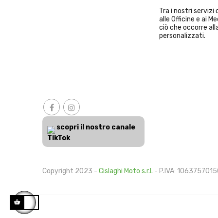
Tra i nostri serviz
alle Officine e ai 
ciò che occorre alla
personalizzati.
scopri il nostro canale
TikTok
Copyright 2023 -
Cislaghi Moto s.r.l.
- P.IVA: 10637570150 .