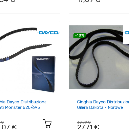
-10%
hia Dayco Distribuzione
Cinghia Dayco Distribuzio
ti Monster 620/695
Gilera Dakota - Nordwe
1 €
30,79 €
,07 €
27,71 €