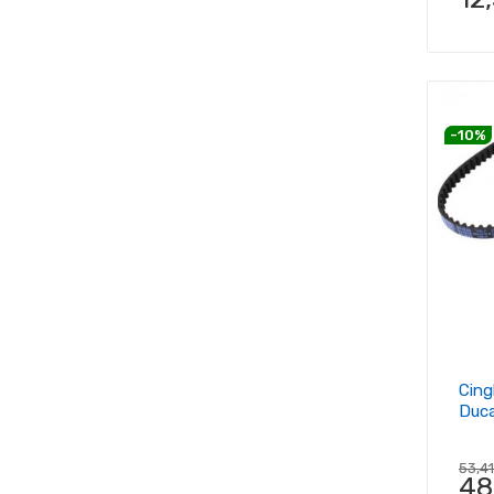
-10%
Cing
Duca
53,4
48