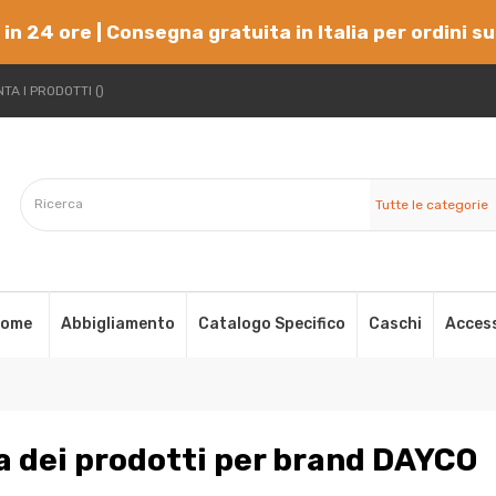
 in 24 ore | Consegna gratuita in Italia per ordini s
TA I PRODOTTI
Tutte le categorie
ome
Abbigliamento
Catalogo Specifico
Caschi
Acces
a dei prodotti per brand DAYCO