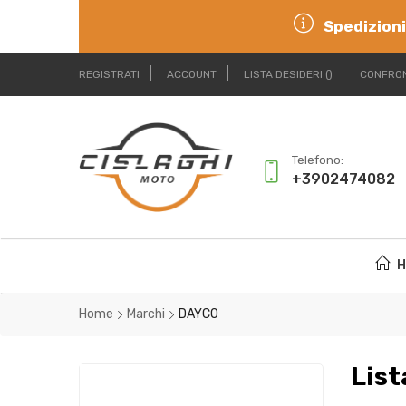
Spedizioni
REGISTRATI
ACCOUNT
LISTA DESIDERI
CONFRON
Telefono:
+3902474082
H
Home
Marchi
DAYCO
List