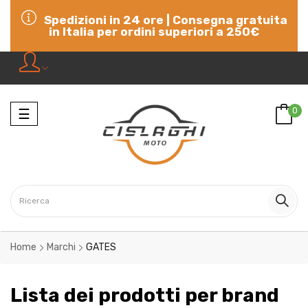
Spedizioni in 24 ore | Consegna gratuita
in Italia per ordini superiori a 250€
Navigazione
0
☰
Home
Marchi
GATES
Lista dei prodotti per brand