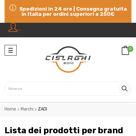
Spedizioni in 24 ore | Consegna gratuita
in Italia per ordini superiori a 250€
Navigazione
0
☰
Home
Marchi
ZADI
Lista dei prodotti per brand