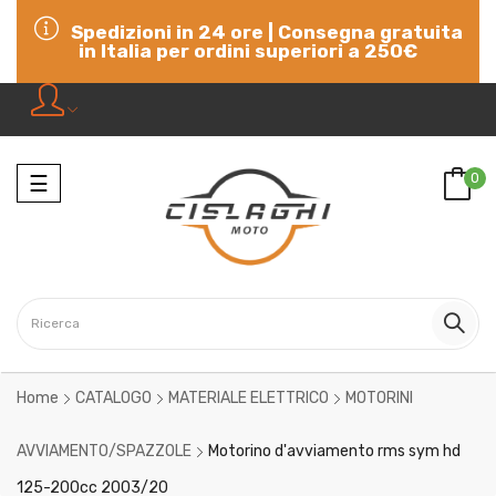
Spedizioni in 24 ore | Consegna gratuita
in Italia per ordini superiori a 250€
Navigazione
0
☰
Home
CATALOGO
MATERIALE ELETTRICO
MOTORINI
AVVIAMENTO/SPAZZOLE
Motorino d'avviamento rms sym hd
125-200cc 2003/20